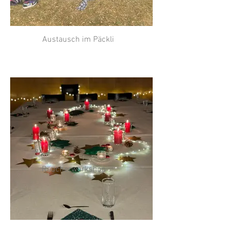
Austausch im Päckli
Räucherworkshop