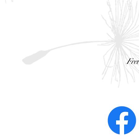
hn
Fre